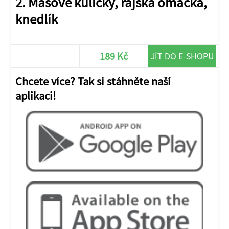
2. Masové kuličky, rajská omáčka,
knedlík
189 Kč
JÍT DO E-SHOPU
Chcete více? Tak si stáhněte naší
aplikaci!